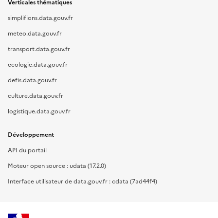
Verticales thématiques
simplifions.data.gouv.fr
meteo.data.gouv.fr
transport.data.gouv.fr
ecologie.data.gouv.fr
defis.data.gouv.fr
culture.data.gouv.fr
logistique.data.gouv.fr
Développement
API du portail
Moteur open source : udata (17.2.0)
Interface utilisateur de data.gouv.fr : cdata (7ad44f4)