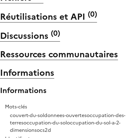
(
0
)
Réutilisations et API
(
0
)
Discussions
Ressources communautaires
Informations
Informations
Mots-clés
couvert-du-sol
donnees-ouvertes
occupation-des-
terres
occupation-du-sol
occupation-du-sol-a-2-
dimensions
ocs2d