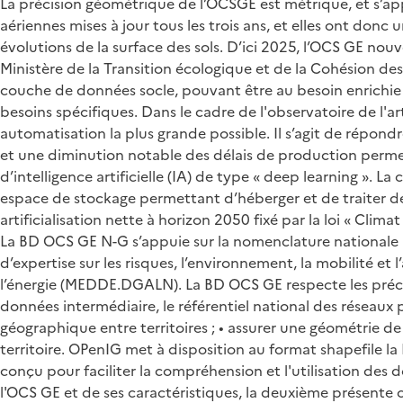
La précision géométrique de l’OCSGE est métrique, et s’app
aériennes mises à jour tous les trois ans, et elles ont donc
évolutions de la surface des sols. D’ici 2025, l’OCS GE n
Ministère de la Transition écologique et de la Cohésion des
couche de données socle, pouvant être au besoin enrichie 
besoins spécifiques. Dans le cadre de l'observatoire de l'ar
automatisation la plus grande possible. Il s’agit de répond
et une diminution notable des délais de production permetta
d’intelligence artificielle (IA) de type « deep learning ».
espace de stockage permettant d’héberger et de traiter des 
artificialisation nette à horizon 2050 fixé par la loi « Clim
La BD OCS GE N-G s’appuie sur la nomenclature nationale p
d’expertise sur les risques, l’environnement, la mobilité 
l’énergie (MEDDE.DGALN). La BD OCS GE respecte les préco
données intermédiaire, le référentiel national des réseaux p
géographique entre territoires ; • assurer une géométrie de 
territoire. OPenIG met à disposition au format shapefile la
conçu pour faciliter la compréhension et l'utilisation des 
l'OCS GE et de ses caractéristiques, la deuxième présente