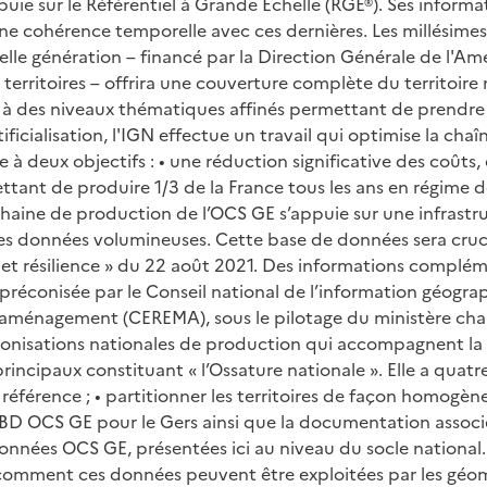
uie sur le Référentiel à Grande Échelle (RGE®). Ses inform
 une cohérence temporelle avec ces dernières. Les millésimes
ouvelle génération – financé par la Direction Générale de 
 territoires – offrira une couverture complète du territoire
à des niveaux thématiques affinés permettant de prendre e
tificialisation, l'IGN effectue un travail qui optimise la ch
re à deux objectifs : • une réduction significative des coût
nt de produire 1/3 de la France tous les ans en régime de cr
 La chaine de production de l’OCS GE s’appuie sur une infras
données volumineuses. Cette base de données sera cruciale p
at et résilience » du 22 août 2021. Des informations complémen
réconisée par le Conseil national de l’information géogra
et l’aménagement (CEREMA), sous le pilotage du ministère c
nisations nationales de production qui accompagnent la n
rincipaux constituant « l’Ossature nationale ». Elle a quatre
référence ; • partitionner les territoires de façon homogène
 BD OCS GE pour le Gers ainsi que la documentation associée
données OCS GE, présentées ici au niveau du socle national.
 comment ces données peuvent être exploitées par les géoma