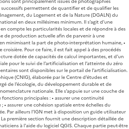
ations sont principalement issues de photographies
 successifs permettent de quantifier et de qualifier les
l'Aménagement, du Logement et de la Nature (DGALN) du
 national en deux millésimes minimum. Il s’agit d’une
n compte les particularités locales et de répondre à des
aîne de production actuelle afin de parvenir à une
s, en minimisant la part de photo-interprétation humaine, •
oisière. Pour ce faire, il est fait appel à des procédés
tructure dotée de capacités de calcul importantes, et d’un
our le suivi de l’artificialisation et l’atteinte du zéro
taires sont disponibles sur le portail de l’artificialisation.
phique (CNIG), élaborée par le Centre d’études et
hargé de l’écologie, du développement durable et de
omenclature nationale. Elle s’appuie sur une couche de
 fonctions principales : • assurer une continuité
 ; • assurer une cohésion spatiale entre échelles du
. Par ailleurs l’IGN met à disposition un guide utilisateur
 La première section fournit une description détaillée de
ticiens à l'aide du logiciel QGIS. Chaque partie peut-être