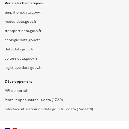
Verticales thématiques
simplifions.data.gouv.fr
meteo.data.gouv.fr
transport.data.gouv.fr
ecologie.data.gouv.fr
defis.data.gouv.fr
culture.data.gouv.fr
logistique.data.gouv.fr
Développement
API du portail
Moteur open source : udata (17.2.0)
Interface utilisateur de data.gouv.fr : cdata (7ad44f4)