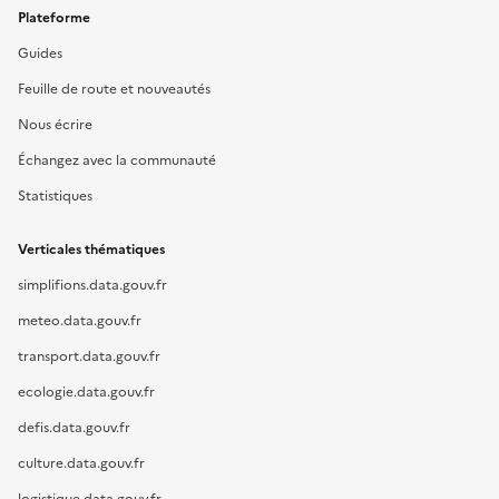
Plateforme
Guides
Feuille de route et nouveautés
Nous écrire
Échangez avec la communauté
Statistiques
Verticales thématiques
simplifions.data.gouv.fr
meteo.data.gouv.fr
transport.data.gouv.fr
ecologie.data.gouv.fr
defis.data.gouv.fr
culture.data.gouv.fr
logistique.data.gouv.fr