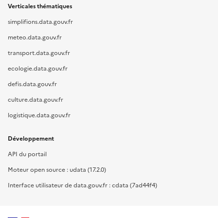
Verticales thématiques
simplifions.data.gouv.fr
meteo.data.gouv.fr
transport.data.gouv.fr
ecologie.data.gouv.fr
defis.data.gouv.fr
culture.data.gouv.fr
logistique.data.gouv.fr
Développement
API du portail
Moteur open source : udata (17.2.0)
Interface utilisateur de data.gouv.fr : cdata (7ad44f4)