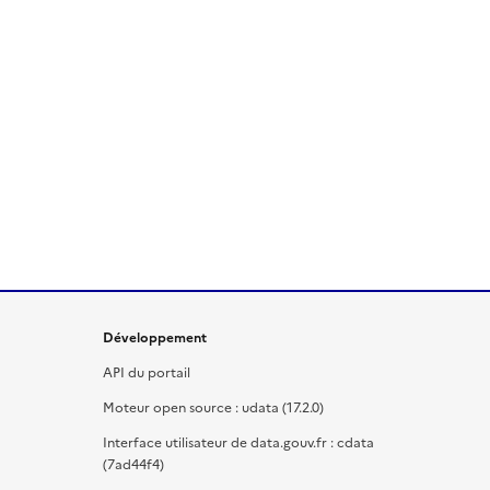
Développement
API du portail
Moteur open source : udata (17.2.0)
Interface utilisateur de data.gouv.fr : cdata
(7ad44f4)