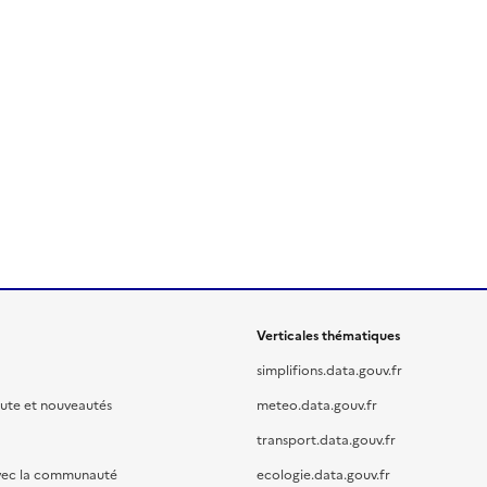
Verticales thématiques
simplifions.data.gouv.fr
oute et nouveautés
meteo.data.gouv.fr
transport.data.gouv.fr
vec la communauté
ecologie.data.gouv.fr