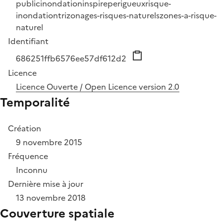
public
inondation
inspire
perigueux
risque-
inondation
tri
zonages-risques-naturels
zones-a-risque-
naturel
Identifiant
686251ffb6576ee57df612d2
Licence
Licence Ouverte / Open Licence version 2.0
Temporalité
Création
9 novembre 2015
Fréquence
Inconnu
Dernière mise à jour
13 novembre 2018
Couverture spatiale