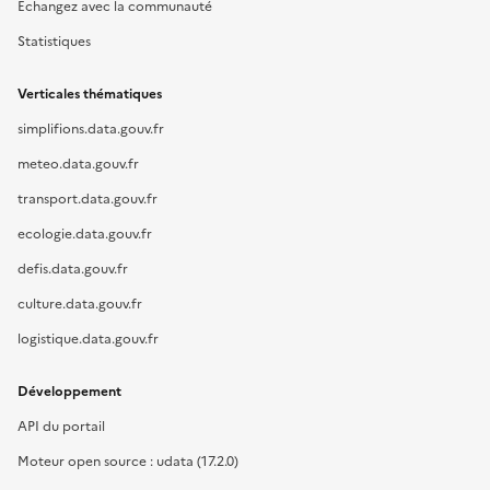
Échangez avec la communauté
Statistiques
Verticales thématiques
simplifions.data.gouv.fr
meteo.data.gouv.fr
transport.data.gouv.fr
ecologie.data.gouv.fr
defis.data.gouv.fr
culture.data.gouv.fr
logistique.data.gouv.fr
Développement
API du portail
Moteur open source : udata (17.2.0)