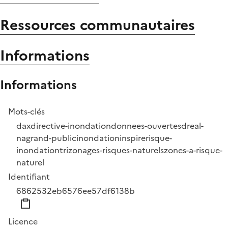
Ressources communautaires
Informations
Informations
Mots-clés
dax
directive-inondation
donnees-ouvertes
dreal-
na
grand-public
inondation
inspire
risque-
inondation
tri
zonages-risques-naturels
zones-a-risque-
naturel
Identifiant
6862532eb6576ee57df6138b
Licence