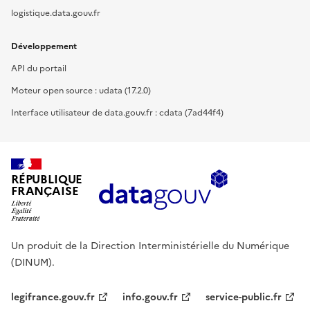
logistique.data.gouv.fr
Développement
API du portail
Moteur open source : udata (17.2.0)
Interface utilisateur de data.gouv.fr : cdata (7ad44f4)
RÉPUBLIQUE
FRANÇAISE
Un produit de la Direction Interministérielle du Numérique
(DINUM).
legifrance.gouv.fr
info.gouv.fr
service-public.fr