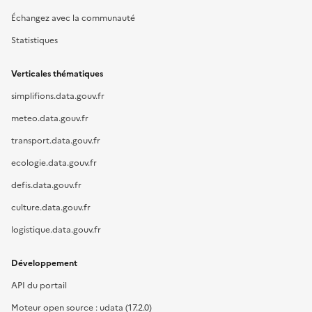
Échangez avec la communauté
Statistiques
Verticales thématiques
simplifions.data.gouv.fr
meteo.data.gouv.fr
transport.data.gouv.fr
ecologie.data.gouv.fr
defis.data.gouv.fr
culture.data.gouv.fr
logistique.data.gouv.fr
Développement
API du portail
Moteur open source : udata (17.2.0)