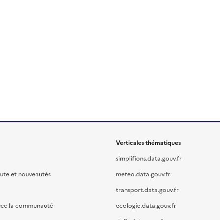
Verticales thématiques
simplifions.data.gouv.fr
oute et nouveautés
meteo.data.gouv.fr
transport.data.gouv.fr
vec la communauté
ecologie.data.gouv.fr