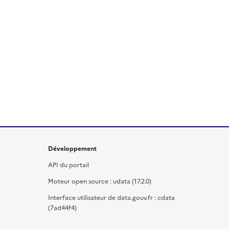
Développement
API du portail
Moteur open source : udata (17.2.0)
Interface utilisateur de data.gouv.fr : cdata
(7ad44f4)