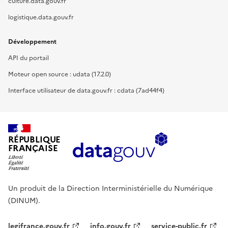
culture.data.gouv.fr
logistique.data.gouv.fr
Développement
API du portail
Moteur open source : udata (17.2.0)
Interface utilisateur de data.gouv.fr : cdata (7ad44f4)
RÉPUBLIQUE
FRANÇAISE
Un produit de la Direction Interministérielle du Numérique
(DINUM).
legifrance.gouv.fr
info.gouv.fr
service-public.fr