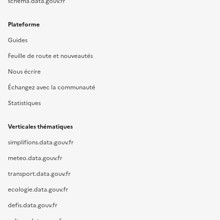
schema.data.gouv.fr
Plateforme
Guides
Feuille de route et nouveautés
Nous écrire
Échangez avec la communauté
Statistiques
Verticales thématiques
simplifions.data.gouv.fr
meteo.data.gouv.fr
transport.data.gouv.fr
ecologie.data.gouv.fr
defis.data.gouv.fr