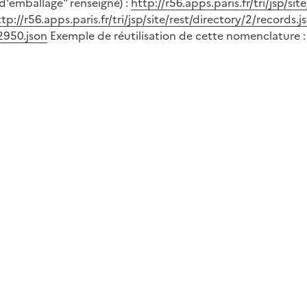
 d'emballage" renseigné) :
http://r56.apps.paris.fr/tri/jsp/sit
tp://r56.apps.paris.fr/tri/jsp/site/rest/directory/2/records.j
/2950.json
Exemple de réutilisation de cette nomenclature 