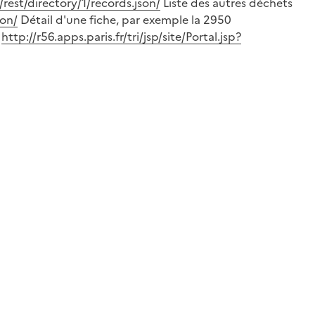
e/rest/directory/1/records.json/
Liste des autres déchets
son/
Détail d'une fiche, par exemple la 2950
:
http://r56.apps.paris.fr/tri/jsp/site/Portal.jsp?