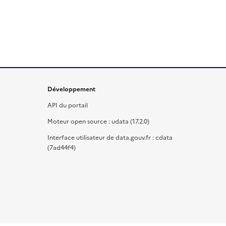
Développement
API du portail
Moteur open source : udata (17.2.0)
Interface utilisateur de data.gouv.fr : cdata
(7ad44f4)