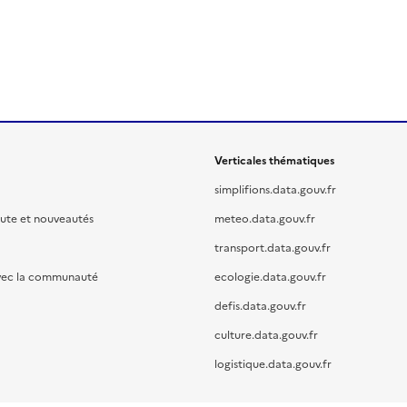
Verticales thématiques
simplifions.data.gouv.fr
oute et nouveautés
meteo.data.gouv.fr
transport.data.gouv.fr
vec la communauté
ecologie.data.gouv.fr
defis.data.gouv.fr
culture.data.gouv.fr
logistique.data.gouv.fr