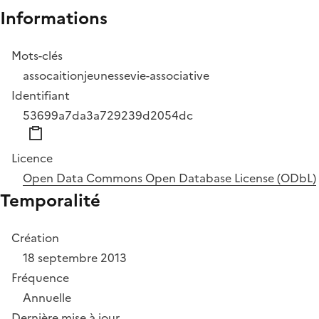
Informations
Mots-clés
assocaition
jeunesse
vie-associative
Identifiant
53699a7da3a729239d2054dc
Licence
Open Data Commons Open Database License (ODbL)
Temporalité
Création
18 septembre 2013
Fréquence
Annuelle
Dernière mise à jour