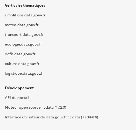
Verticales thématiques
simplifions.data.gouv.fr
meteo.data.gouv.fr
transport.data.gouv.fr
ecologie.data.gouv.fr
defis.data.gouv.fr
culture.data.gouv.fr
logistique.data.gouv.fr
Développement
API du portail
Moteur open source : udata (17.2.0)
Interface utilisateur de data.gouv.fr : cdata (7ad44f4)