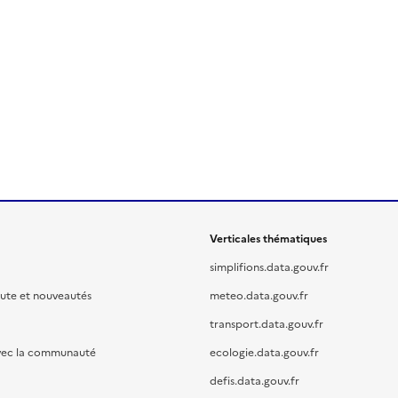
Verticales thématiques
simplifions.data.gouv.fr
oute et nouveautés
meteo.data.gouv.fr
transport.data.gouv.fr
vec la communauté
ecologie.data.gouv.fr
defis.data.gouv.fr