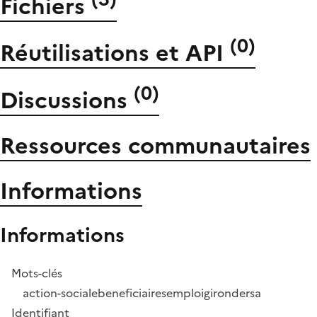
Fichiers
(
0
)
Réutilisations et API
(
0
)
Discussions
Ressources communautaires
Informations
Informations
Mots-clés
action-sociale
beneficiaires
emploi
gironde
rsa
Identifiant