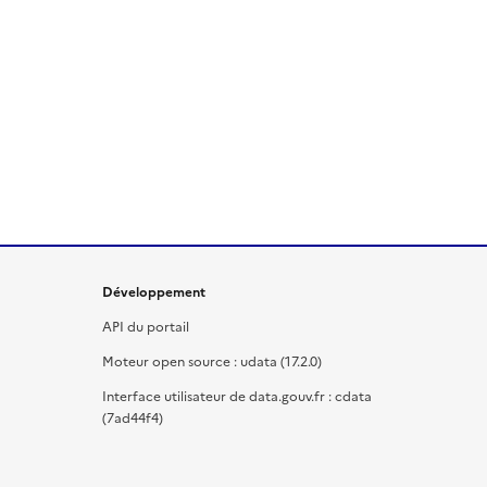
Développement
API du portail
Moteur open source : udata (17.2.0)
Interface utilisateur de data.gouv.fr : cdata
(7ad44f4)