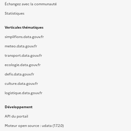
Échangez avec la communauté
Statistiques
Verticales thématiques
simplifions.data.gouv.fr
meteo.data.gouv.fr
transport.data.gouv.fr
ecologie.data.gouv.fr
defis.data.gouv.fr
culture.data.gouv.fr
logistique.data.gouv.fr
Développement
API du portail
Moteur open source : udata (17.2.0)