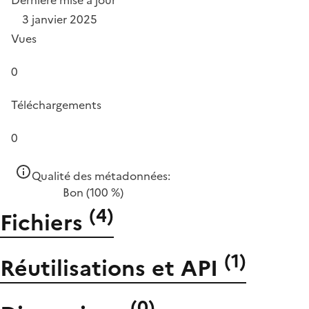
Dernière mise à jour
3 janvier 2025
Vues
0
Téléchargements
0
Qualité des métadonnées:
Bon
(100 %)
(
4
)
Fichiers
(
1
)
Réutilisations et API
(
0
)