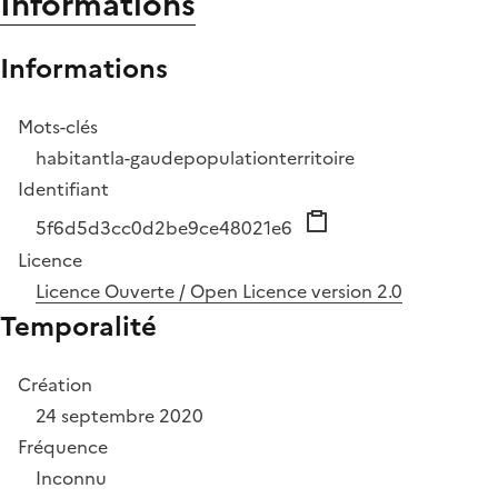
Informations
Informations
Mots-clés
habitant
la-gaude
population
territoire
Identifiant
5f6d5d3cc0d2be9ce48021e6
Licence
Licence Ouverte / Open Licence version 2.0
Temporalité
Création
24 septembre 2020
Fréquence
Inconnu