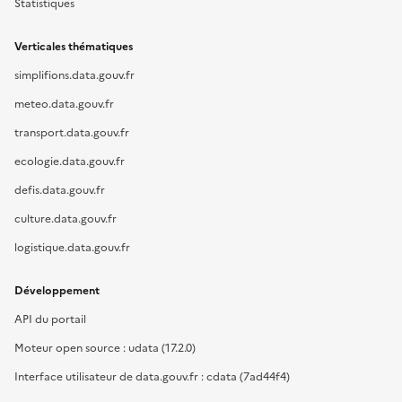
Statistiques
Verticales thématiques
simplifions.data.gouv.fr
meteo.data.gouv.fr
transport.data.gouv.fr
ecologie.data.gouv.fr
defis.data.gouv.fr
culture.data.gouv.fr
logistique.data.gouv.fr
Développement
API du portail
Moteur open source : udata (17.2.0)
Interface utilisateur de data.gouv.fr : cdata (7ad44f4)