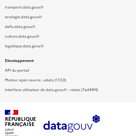
transport.data.gouv.fr
ecologie.data.gouv.fr
defis.data.gouv.fr
culture.data.gouv.fr
logistique.data.gouv.fr
Développement
API du portail
Moteur open source : udata (17.2.0)
Interface utilisateur de data.gouv.fr : cdata (7ad44f4)
RÉPUBLIQUE
FRANÇAISE