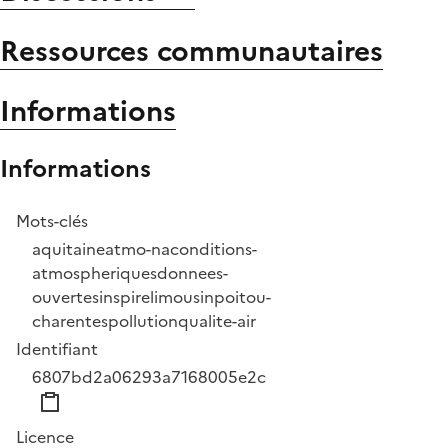
Ressources communautaires
Informations
Informations
Mots-clés
aquitaine
atmo-na
conditions-
atmospheriques
donnees-
ouvertes
inspire
limousin
poitou-
charentes
pollution
qualite-air
Identifiant
6807bd2a06293a7168005e2c
Licence