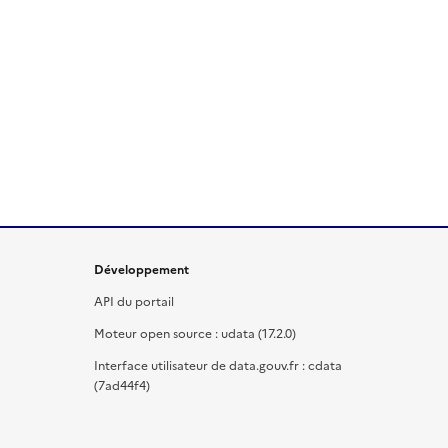
Développement
API du portail
Moteur open source : udata (17.2.0)
Interface utilisateur de data.gouv.fr : cdata
(7ad44f4)