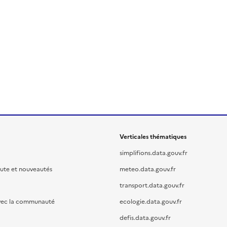
Verticales thématiques
simplifions.data.gouv.fr
oute et nouveautés
meteo.data.gouv.fr
transport.data.gouv.fr
vec la communauté
ecologie.data.gouv.fr
defis.data.gouv.fr