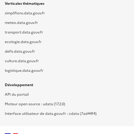
Verticales thématiques
simplifions.data.gouv.fr
meteo.data.gouv.fr
transport.data.gouv.fr
ecologie.data.gouv.fr
defis.data.gouv.fr
culture.data.gouv.fr
logistique.data.gouv.fr
Développement
API du portail
Moteur open source : udata (17.2.0)
Interface utilisateur de data.gouv.fr : cdata (7ad44f4)