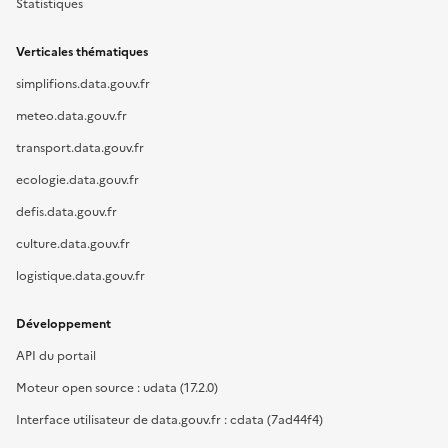
Statistiques
Verticales thématiques
simplifions.data.gouv.fr
meteo.data.gouv.fr
transport.data.gouv.fr
ecologie.data.gouv.fr
defis.data.gouv.fr
culture.data.gouv.fr
logistique.data.gouv.fr
Développement
API du portail
Moteur open source : udata (17.2.0)
Interface utilisateur de data.gouv.fr : cdata (7ad44f4)