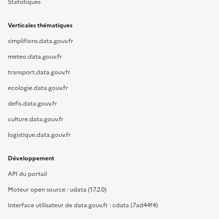
Statistiques
Verticales thématiques
simplifions.data.gouv.fr
meteo.data.gouv.fr
transport.data.gouv.fr
ecologie.data.gouv.fr
defis.data.gouv.fr
culture.data.gouv.fr
logistique.data.gouv.fr
Développement
API du portail
Moteur open source : udata (17.2.0)
Interface utilisateur de data.gouv.fr : cdata (7ad44f4)