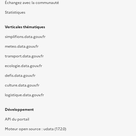
Échangez avec la communauté
Statistiques
Verticales thématiques
simplifions.data.gouv.fr
meteo.data.gouv.fr
transport.data.gouv.fr
ecologie.data.gouv.fr
defis.data.gouv.fr
culture.data.gouv.fr
logistique.data.gouv.fr
Développement
API du portail
Moteur open source : udata (17.2.0)