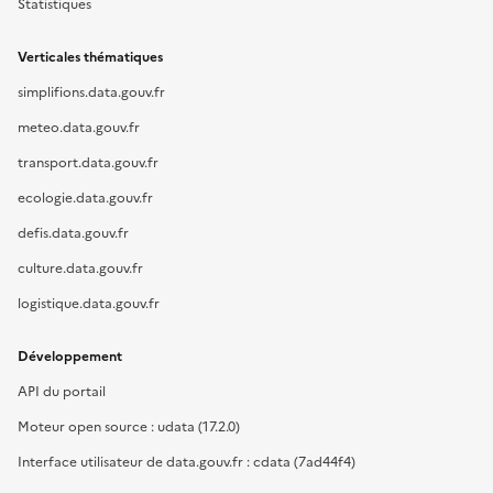
Statistiques
Verticales thématiques
simplifions.data.gouv.fr
meteo.data.gouv.fr
transport.data.gouv.fr
ecologie.data.gouv.fr
defis.data.gouv.fr
culture.data.gouv.fr
logistique.data.gouv.fr
Développement
API du portail
Moteur open source : udata (17.2.0)
Interface utilisateur de data.gouv.fr : cdata (7ad44f4)