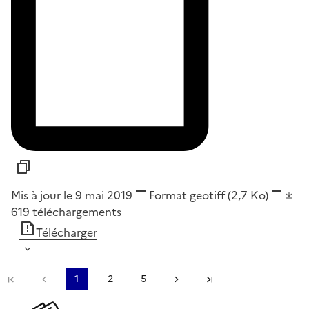
Mis à jour le 9 mai 2019
Format
geotiff
(2,7 Ko)
619
téléchargements
Télécharger
Première page
Page précédente
1
2
5
Page suivante
Dernière page