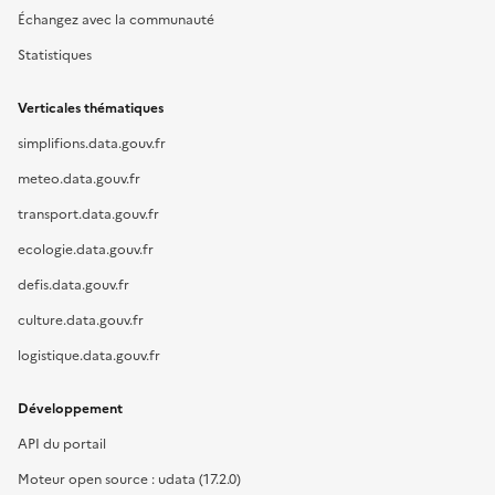
Échangez avec la communauté
Statistiques
Verticales thématiques
simplifions.data.gouv.fr
meteo.data.gouv.fr
transport.data.gouv.fr
ecologie.data.gouv.fr
defis.data.gouv.fr
culture.data.gouv.fr
logistique.data.gouv.fr
Développement
API du portail
Moteur open source : udata (17.2.0)