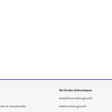
Verticales thématiques
simplifions.data.gouv.fr
oute et nouveautés
meteo.data.gouv.fr