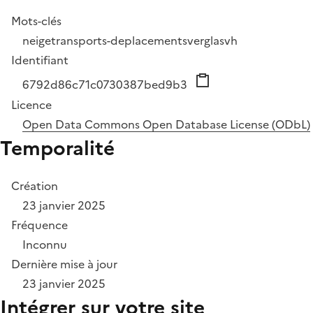
Mots-clés
neige
transports-deplacements
verglas
vh
Identifiant
6792d86c71c0730387bed9b3
Licence
Open Data Commons Open Database License (ODbL)
Temporalité
Création
23 janvier 2025
Fréquence
Inconnu
Dernière mise à jour
23 janvier 2025
Intégrer sur votre site