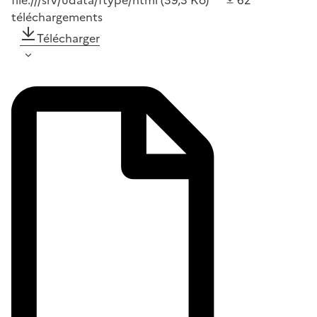
file:///srv/udata/ftype/html
(39,3 Ko)
62
téléchargements
Télécharger