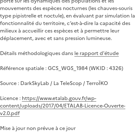
porté sur les dynamiques des populations et les
mouvements des espèces nocturnes (les chauves-souris
type pipistrelle et noctule), en évaluant par simulation la
fonctionnalité du territoire, c’est-à-dire la capacité des
milieux à accueillir ces espèces et à permettre leur
déplacement, avec et sans pression lumineuse.
Détails méthodologiques dans
le rapport d'étude
Référence spatiale : GCS_WGS_1984 (WKID : 4326)
Source : DarkSkyLab / La TeleScop / TerroÏKO
Licence :
https://www.etalab.gouv.fr/wp-
content/uploads/2017/04/ETALAB-Licence-Ouverte-
v2.0.pdf
Mise à jour non prévue à ce jour