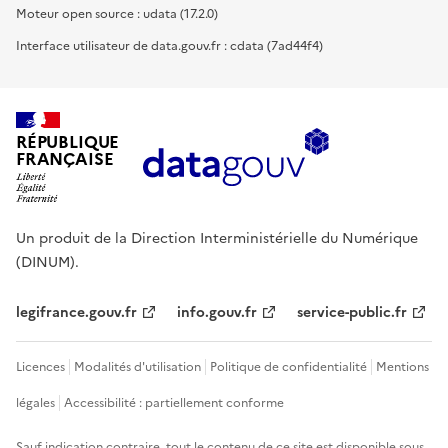
Moteur open source : udata (17.2.0)
Interface utilisateur de data.gouv.fr : cdata (7ad44f4)
RÉPUBLIQUE
FRANÇAISE
Un produit de la Direction Interministérielle du Numérique
(DINUM).
legifrance.gouv.fr
info.gouv.fr
service-public.fr
Licences
Modalités d'utilisation
Politique de confidentialité
Mentions
légales
Accessibilité : partiellement conforme
Sauf indication contraire, tout le contenu de ce site est disponible sous