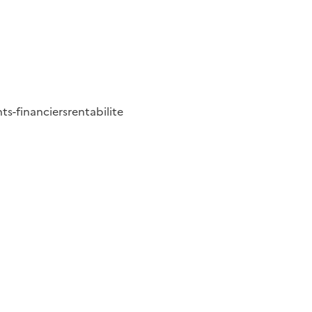
ts-financiers
rentabilite