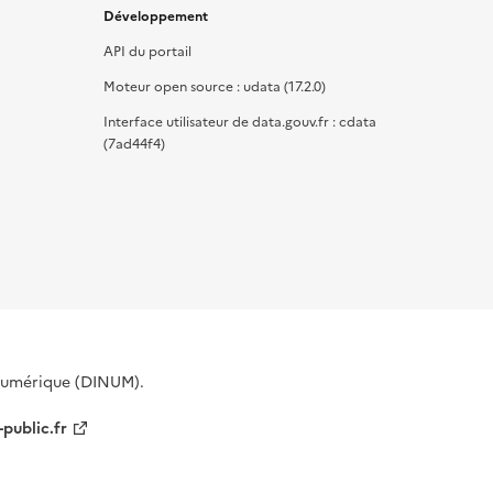
Développement
API du portail
Moteur open source : udata (17.2.0)
Interface utilisateur de data.gouv.fr : cdata
(7ad44f4)
 Numérique (DINUM).
-public.fr