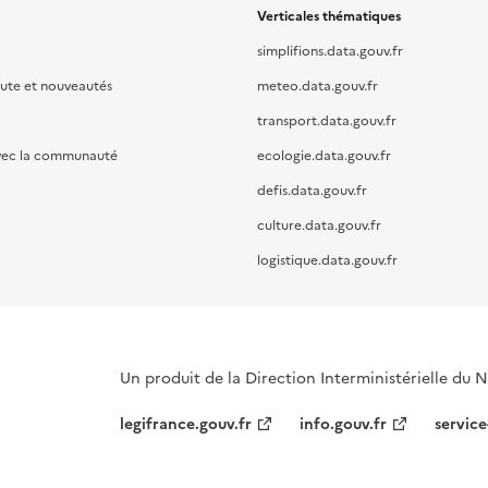
Verticales thématiques
simplifions.data.gouv.fr
oute et nouveautés
meteo.data.gouv.fr
transport.data.gouv.fr
vec la communauté
ecologie.data.gouv.fr
defis.data.gouv.fr
culture.data.gouv.fr
logistique.data.gouv.fr
Un produit de la Direction Interministérielle du
legifrance.gouv.fr
info.gouv.fr
service