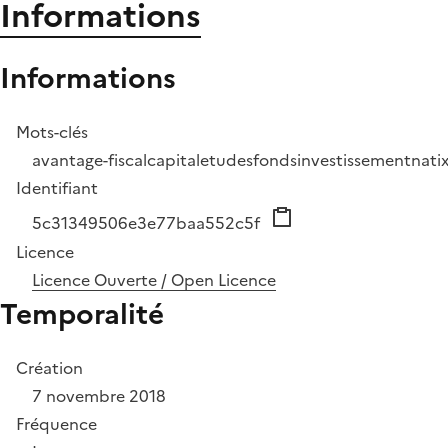
Informations
Informations
Mots-clés
avantage-fiscal
capital
etudes
fonds
investissement
nati
Identifiant
5c31349506e3e77baa552c5f
Licence
Licence Ouverte / Open Licence
Temporalité
Création
7 novembre 2018
Fréquence