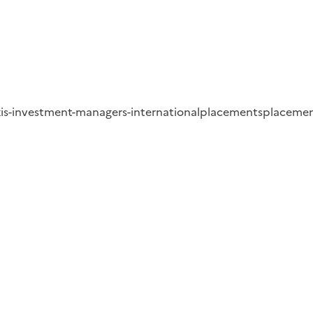
xis-investment-managers-international
placements
placemen