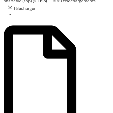
shapefile (shp)
(4,1 Mo)
40
téléchargements
Télécharger