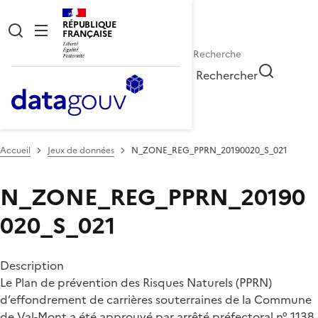
RÉPUBLIQUE
FRANÇAISE
Rechercher
Accueil
Jeux de données
N_ZONE_REG_PPRN_20190020_S_021
N_ZONE_REG_PPRN_20190
020_S_021
Description
Le Plan de prévention des Risques Naturels (PPRN)
d’effondrement de carrières souterraines de la Commune
de Val-Mont a été approuvé par arrêté préfectoral n° 1138