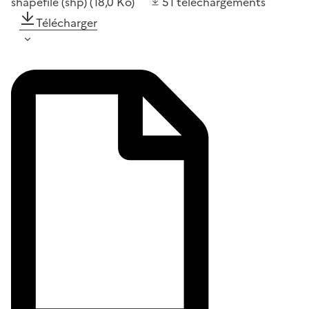
shapefile (shp)
(18,0 Ko)
51
téléchargements
Télécharger