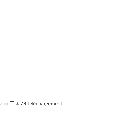
(shp)
79
téléchargements