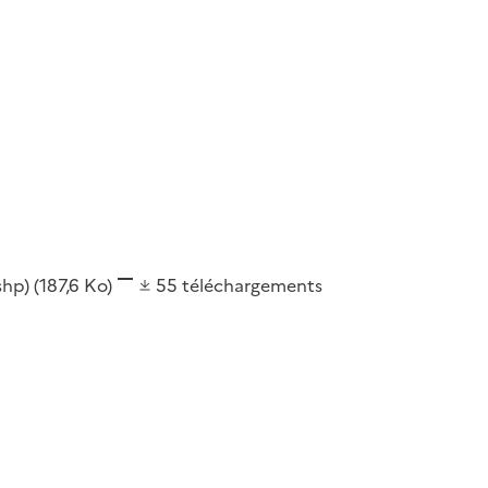
(shp)
(187,6 Ko)
55
téléchargements