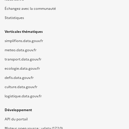
Échangez avec la communauté
Statistiques
Verticales thématiques
simplifions.data.gouv.fr
meteo.data.gouv.fr
transport.data.gouv.fr
ecologie.data.gouv.fr
defis.data.gouv.fr
culture.data.gouv.fr
logistique.data.gouv.fr
Développement
API du portail
Moteur open source : udata (17.2.0)