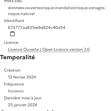
Mots-clés
donnees-ouvertes
risque-inondation
risque-zonages-
risque-naturel
Identifiant
673777aa831ee9d824c40d54
Licence
Licence Ouverte / Open Licence version 2.0
Temporalité
Création
13 février 2024
Fréquence
Inconnu
Dernière mise à jour
25 janvier 2024