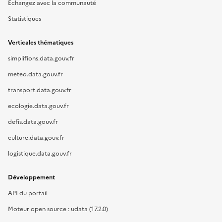
Échangez avec la communauté
Statistiques
Verticales thématiques
simplifions.data.gouv.fr
meteo.data.gouv.fr
transport.data.gouv.fr
ecologie.data.gouv.fr
defis.data.gouv.fr
culture.data.gouv.fr
logistique.data.gouv.fr
Développement
API du portail
Moteur open source : udata (17.2.0)