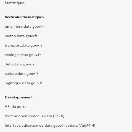
Statistiques
Verticales thématiques
simplifions.data.gouv.fr
meteo.data.gouv.fr
transport.data.gouv.fr
ecologie.data.gouv.fr
defis.data.gouv.fr
culture.data.gouv.fr
logistique.data.gouv.fr
Développement
API du portail
Moteur open source : udata (17.2.0)
Interface utilisateur de data.gouv.fr : cdata (7ad44f4)