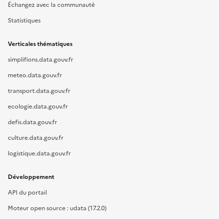
Échangez avec la communauté
Statistiques
Verticales thématiques
simplifions.data.gouv.fr
meteo.data.gouv.fr
transport.data.gouv.fr
ecologie.data.gouv.fr
defis.data.gouv.fr
culture.data.gouv.fr
logistique.data.gouv.fr
Développement
API du portail
Moteur open source : udata (17.2.0)