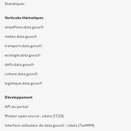
Statistiques
Verticales thématiques
simplifions.data.gouv.fr
meteo.data.gouv.fr
transport.data.gouv.fr
ecologie.data.gouv.fr
defis.data.gouv.fr
culture.data.gouv.fr
logistique.data.gouv.fr
Développement
API du portail
Moteur open source : udata (17.2.0)
Interface utilisateur de data.gouv.fr : cdata (7ad44f4)