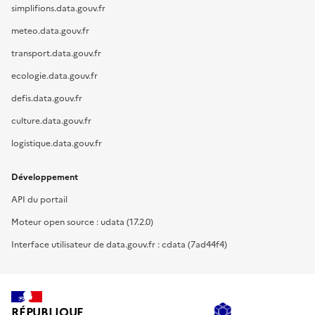
simplifions.data.gouv.fr
meteo.data.gouv.fr
transport.data.gouv.fr
ecologie.data.gouv.fr
defis.data.gouv.fr
culture.data.gouv.fr
logistique.data.gouv.fr
Développement
API du portail
Moteur open source : udata (17.2.0)
Interface utilisateur de data.gouv.fr : cdata (7ad44f4)
RÉPUBLIQUE