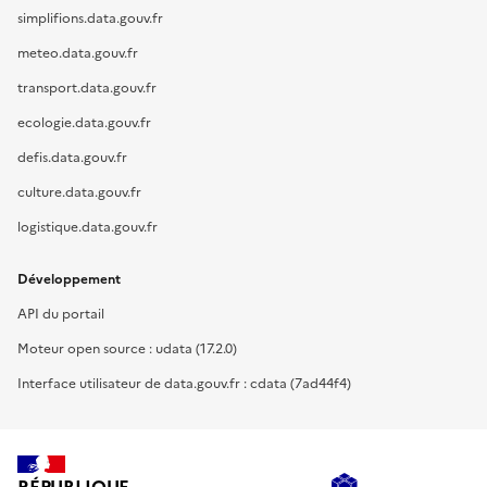
simplifions.data.gouv.fr
meteo.data.gouv.fr
transport.data.gouv.fr
ecologie.data.gouv.fr
defis.data.gouv.fr
culture.data.gouv.fr
logistique.data.gouv.fr
Développement
API du portail
Moteur open source : udata (17.2.0)
Interface utilisateur de data.gouv.fr : cdata (7ad44f4)