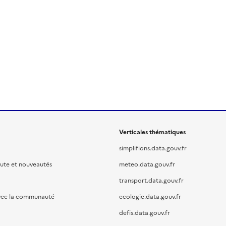
Verticales thématiques
simplifions.data.gouv.fr
oute et nouveautés
meteo.data.gouv.fr
transport.data.gouv.fr
vec la communauté
ecologie.data.gouv.fr
defis.data.gouv.fr