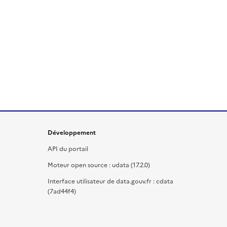
Développement
API du portail
Moteur open source : udata (17.2.0)
Interface utilisateur de data.gouv.fr : cdata
(7ad44f4)