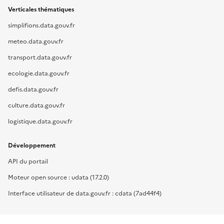
Verticales thématiques
simplifions.data.gouv.fr
meteo.data.gouv.fr
transport.data.gouv.fr
ecologie.data.gouv.fr
defis.data.gouv.fr
culture.data.gouv.fr
logistique.data.gouv.fr
Développement
API du portail
Moteur open source : udata (17.2.0)
Interface utilisateur de data.gouv.fr : cdata (7ad44f4)