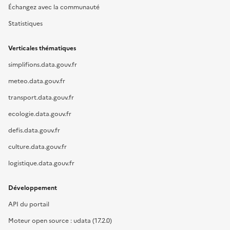
Échangez avec la communauté
Statistiques
Verticales thématiques
simplifions.data.gouv.fr
meteo.data.gouv.fr
transport.data.gouv.fr
ecologie.data.gouv.fr
defis.data.gouv.fr
culture.data.gouv.fr
logistique.data.gouv.fr
Développement
API du portail
Moteur open source : udata (17.2.0)