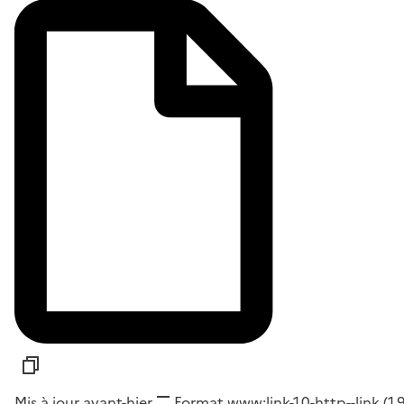
Mis à jour avant-hier
Format
www:link-1.0-http--link
(1,