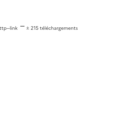
ttp--link
215
téléchargements