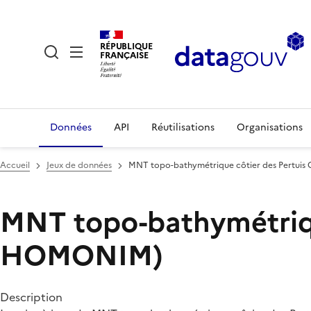
RÉPUBLIQUE
FRANÇAISE
Données
API
Réutilisations
Organisations
Accueil
Jeux de données
MNT topo-bathymétrique côtier des Pertuis
MNT topo-bathymétrique
HOMONIM)
Description