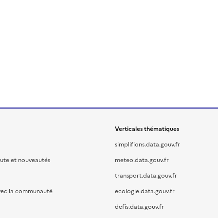
Verticales thématiques
simplifions.data.gouv.fr
oute et nouveautés
meteo.data.gouv.fr
transport.data.gouv.fr
vec la communauté
ecologie.data.gouv.fr
defis.data.gouv.fr