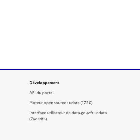
Développement
API du portail
Moteur open source : udata (17.2.0)
Interface utilisateur de data.gouv.fr : cdata
(7ad44f4)