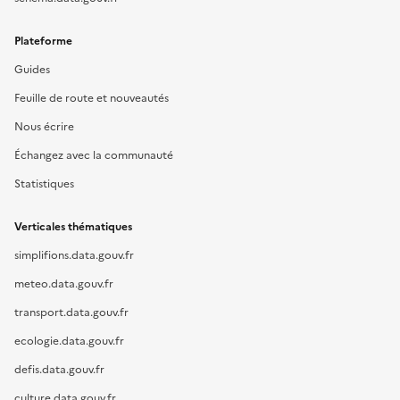
Plateforme
Guides
Feuille de route et nouveautés
Nous écrire
Échangez avec la communauté
Statistiques
Verticales thématiques
simplifions.data.gouv.fr
meteo.data.gouv.fr
transport.data.gouv.fr
ecologie.data.gouv.fr
defis.data.gouv.fr
culture.data.gouv.fr