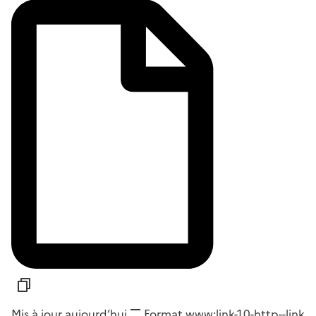
Mis à jour aujourd’hui
Format
www:link-1.0-http--link